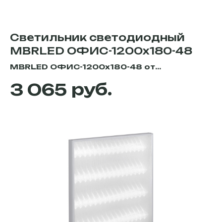
Светильник светодиодный
MBRLED ОФИС-1200х180-48
MBRLED ОФИС-1200х180-48 от
производителя "MBRLED" для
руб.
3 065
использования во многих типах
помещений, независимо от назначения.
Это и торговые, и административные, и
офисные, и технические помещения.
Узнать подробные характеристи, цену,
габаритные размеры и приобрести
светильники у офицального партнёра
завода MBRLED в Екатеринбурге - вы
можете в интернет-магазине Diode-
trade.