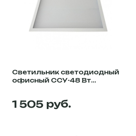
офицального партнёра завода
MBRLED в Екатеринбурге - вы можете
в интернет-магазине Diode-trade.
Светильник светодиодный
офисный ССУ-48 Вт
4500К/6500К
руб.
1 505