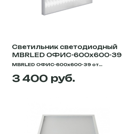
Светильник светодиодный
MBRLED ОФИС-600х600-39
MBRLED ОФИС-600х600-39 от
производителя "MBRLED" для
руб.
3 400
установки в потолки типа Армстронг
или для накладного монтажа на
любой потолок. В различных
вариациях может комплектоваться
рассеивателями: микропризма, опал
гладкий, опаловая микропризма,
закаленное матированное стекло.
Узнать подробные характеристи,
цену, габаритные размеры и
приобрести светильники у