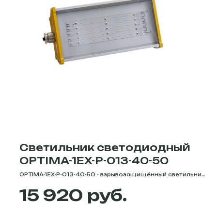
габаритные размеры и приобрести светильники у
офицального партнёра завода Комлед в
Екатеринбурге - вы можете в интернет-магазине Diode-
trade.
Светильник светодиодный
OPTIMA-1EX-P-013-40-50
OPTIMA-1EX-P-013-40-50 - взрывозащищённый светильник,
мощностью 38 Вт. Цветовая температура -
руб.
15 920
5000К/4000К/3000К. Степень защиты - IP66. Световой
поток - 5324 Лм. Серия OPTIMA-1EX-P - это
взрывозащищённые светодиодные светильники с
обеспечиваемой взрывозащитой по пыли и газу 1Ex mb е II