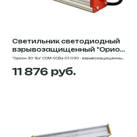
Светильник светодиодный
взрывозащищенный "Орион
30 1Ex"
"Орион 30 1Ex" ССМ-ССВз-01-030 - взрывозащищенный
светодиодный светильник, мощностью 30 Вт.
руб.
11 876
Цветовая температура - 5000/4000/3000К. Степень
защиты - IP65. Световой поток - 3300 Лм. Серия Орион
1Ex - это светодиодные взрывозащищенные
светильники, для освещения производственных
помещений и наружных установок во взрывоопасных
газовых средах класса 1 (уровень взрывозащиты
оборудования Gb - уровень взрывозащиты,
присваиваемый оборудованию для взрывоопасных
газовых сред с уровнем взрывозащиты - высокий).
Источник света изолирован, отдельные элементы
разграничены электротехническим компаундом.
Узнать подробные характеристи, цену, габаритные
размеры и приобрести светильники у офицального
партнёра завода СпецСветМонтаж в Екатеринбурге -
вы можете в интернет-магазине Diode-trade.