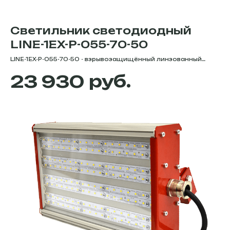
Светильник светодиодный
LINE-1EX-P-055-70-50
LINE-1EX-P-055-70-50 - взрывозащищённый линзованный
светильник, мощностью 72 Вт. Цветовая температура -
руб.
23 930
5000К/4000К/3000К. Степень защиты - IP66. Световой
поток - 9568 Лм. Серия LINE-1EX-P - это
взрывозащищённые светодиодные светильники с
обеспечиваемой взрывозащитой по пыли и газу 1Ex mb е II
T5 Gb Х и/или Ex tb IIIC Т85°C Db Х. Выполнены в
герметичном корпусе из анодированного алюминия,
рассеиватель изготовлен из ударопрочного
светотехнического поликарбоната, внутренняя камера
полностью герметична. Для направленного освещения
светильники комплектуются оптическими линзами.
Узнать подробные характеристи, цену, габаритные
размеры и приобрести светильники у офицального
партнёра завода Комлед в Екатеринбурге - вы можете в
интернет-магазине Diode-trade.