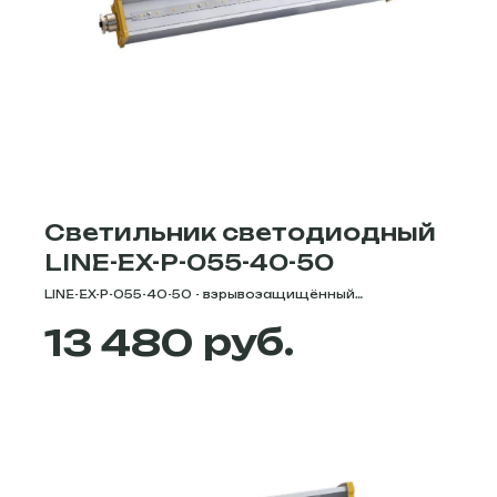
Светильник светодиодный
LINE-EX-P-055-40-50
LINE-EX-P-055-40-50 - взрывозащищённый
линзованный светильник, мощностью 39 Вт. Цветовая
руб.
13 480
температура - 5000К/4000К/3000К. Степень защиты -
IP66. Световой поток - 4784 Лм. Серия LINE-EX-P - это
взрывозащищённые светодиодные светильники с
обеспечиваемой взрывозащитой по пыли и газу 2Ех nR
IIC T6 Gc Х и/или Ех tb IIIC Т6 Db Х IP66. Выполнены в
герметичном корпусе из анодированного алюминия,
рассеиватель изготовлен из ударопрочного
светотехнического поликарбоната, внутренняя
камера полностью герметична. Для направленного
освещения светильники комплектуются оптическими
линзами. Узнать подробные характеристи, цену,