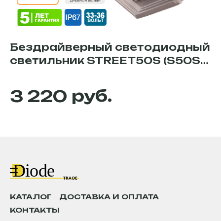
Бездрайверный светодиодный
С
светильник STREET50S (S50S-
M
5KOS5SSH150х70)
MB
ра
руб.
3 220
пр
по
жи
вс
ы
те
га
оф
мо
КАТАЛОГ
ДОСТАВКА И ОПЛАТА
КОНТАКТЫ