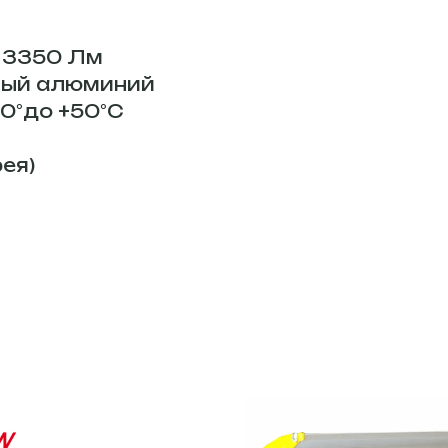
: 3350 Лм
ный алюминий
50°до +50°С
ея)