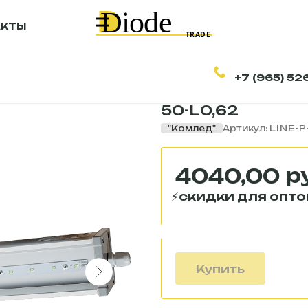
АКТЫ
+7 (965) 52
Светильник свет
50-L0,62
"Комлед"
Артикул:
LINE-P
р
4040,00
Купить