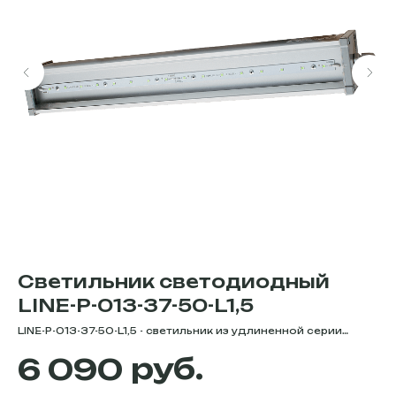
Светильник светодиодный
С
LINE-P-013-37-50-L1,5
P
LINE-P-013-37-50-L1,5 - светильник из удлиненной серии
Po
линейных светильников для общественных помещений,
мо
руб.
6 090
ные
мощностью 37 Вт. Цветовая температура -
50
5000К/4000К/3000К. Степень защиты - IP66. Световой
по
поток - 4550 Лм. Серия LINE-P-L - это светильники с
от