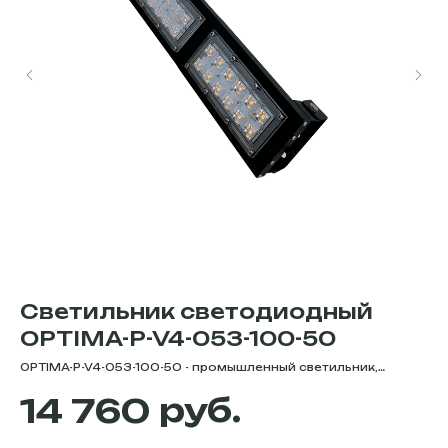
ый
Светильник светодиодный
С
OPTIMA-P-V4-053-100-50
"
OPTIMA-P-V4-053-100-50 - промышленный светильник,
"В
мощностью 104 Вт. Цветовая температура -
мо
руб.
14 760
5000К/4000К/3000К. Степень защиты - IP66. Световой
50
поток - 18792 Лм. Серия OPTIMA-P-V4 - это светильники с
52
увеличенным световым потоком до 170 лм/Вт.
св
Анодированный корпус, защита диодного отсека IP67 и
Ре