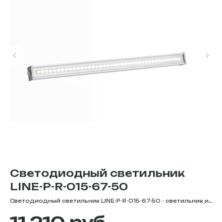
Светодиодный светильник
С
LINE-P-R-015-67-50
Е
Светодиодный светильник LINE-P-R-015-67-50 - светильник из
Ен
йка
серии торговых линейных светильников для общественных
Ст
помещений, мощностью 67 Вт. Цветовая температура -
бы