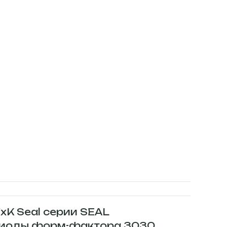
K Seal серии SEAL
диоды форм-фактора 3030.