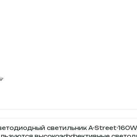
тодиодный светильник A-Street-160Wx
спользуются высокоэффективные свето