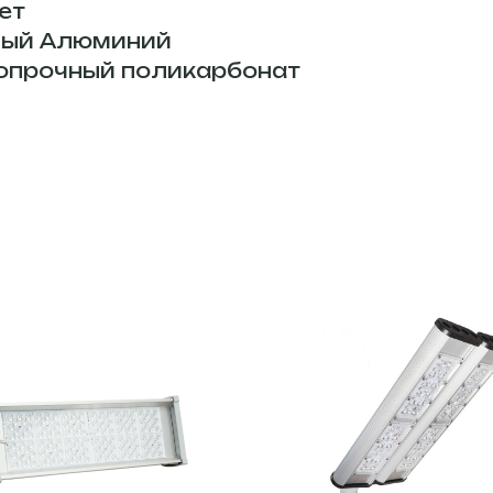
ет
ный Алюминий
ропрочный поликарбонат