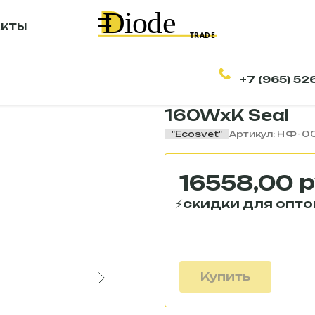
АКТЫ
+7 (965) 52
Светильник св
160WxK Seal
"Ecosvet"
Артикул:
НФ-0
р
16558,00
Купить