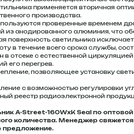
ильника применяется вторичная оптик
твенного производства.
используются проверенные временем др
ый из анодированного алюминия, что о
ая поверхность светильника исключает
оту в течение всего срока службы, сос
 в отсеке с естественной циркуляцией 
й его перегрев.
репление, позволяющее установку свет
ление с возможностью регулировки угл
иный реестр радиоэлектронной продук
ик A-Street-160WxK Seal по оптовой 
мого количества. Менеджер свяжется
 предложение.