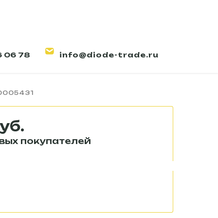
6 06 78
info@diode-trade.ru
етодиодный A-Street-
0005431
уб.