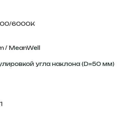
000/6000К
 / MeanWell
улировкой угла наклона (D=50 мм)
1