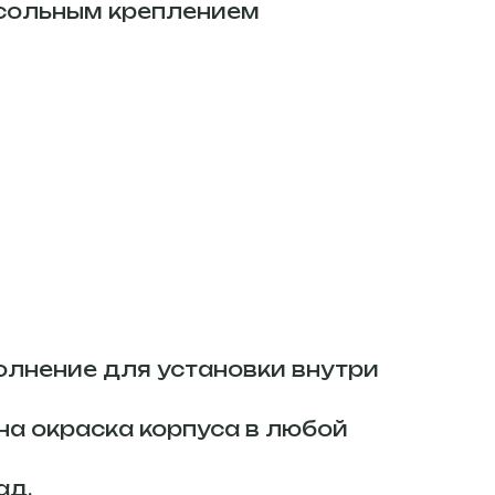
нсольным креплением
олнение для установки внутри
жна окраска корпуса в любой
ад.