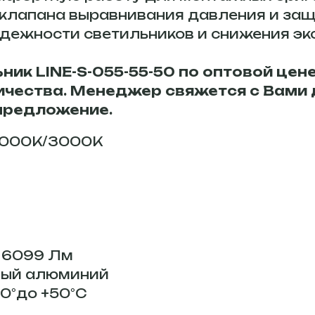
 клапана выравнивания давления и за
дежности светильников и снижения эк
ик LINE-S-055-55-50 по оптовой цене!
чества. Менеджер свяжется с Вами 
предложение.
4000К/3000К
: 6099 Лм
ный алюминий
50°до +50°С