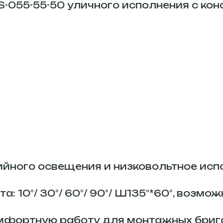
S-055-55-50 уличного исполнения с ко
йного освещения и низковольтное исп
: 10°/ 30°/ 60°/ 90°/ Ш135°*60°, возмо
мфортную работу для монтажных бриг