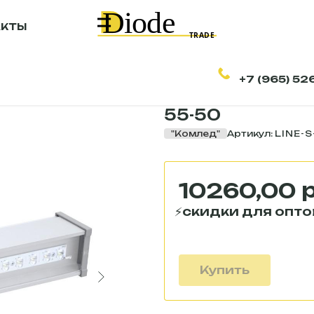
АКТЫ
+7 (965) 52
Светильник св
55-50
"Комлед"
Артикул:
LINE-S
10260,00
Купить