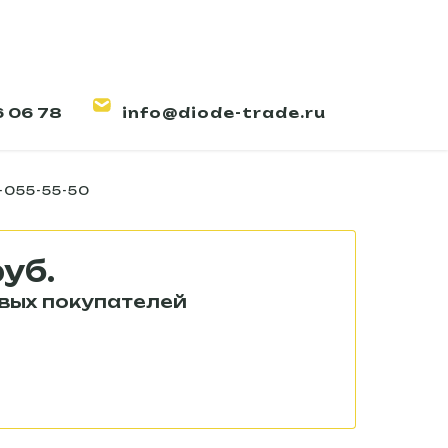
6 06 78
info@diode-trade.ru
етодиодный LINE-S-055-
-055-55-50
руб.