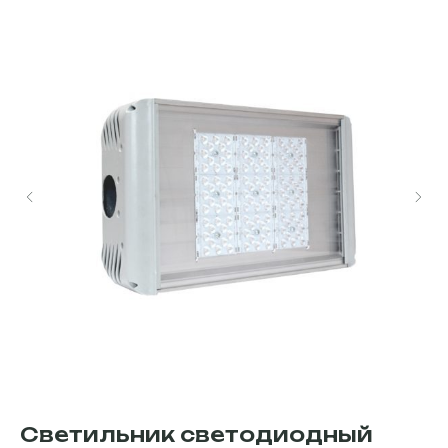
Светильник светодиодный
С