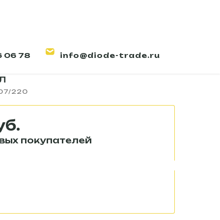
6 06 78
info@diode-trade.ru
КХ светильник Пересвет
л
07/220
уб.