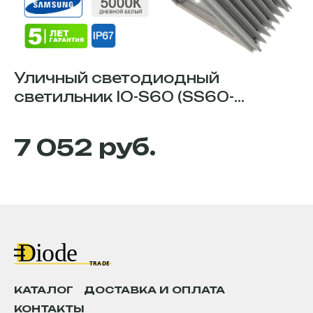
Уличный светодиодный
С
светильник IO-S60 (SS60-
O
5KARSM5S)
OP
мо
руб.
7 052
к -
50
по
пр
пр
пр
ав
пр
фе
-
во
ни
по
ха
св
Ек
КАТАЛОГ
ДОСТАВКА И ОПЛАТА
КОНТАКТЫ