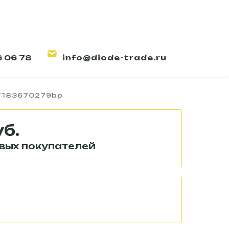
6 06 78
info@diode-trade.ru
одиодный Пересвет К02-2/16
7183670279bp
уб.