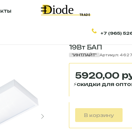
АКТЫ
+7 (965) 52
Светильник свет
19Вт БАП
"ИНТЛАЙТ"
Артикул:
462
р
5920,00
В корзину